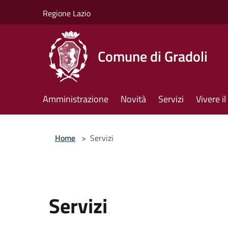
Salta al contenuto principale
Regione Lazio
Comune di Gradoli
Amministrazione
Novità
Servizi
Vivere 
Home
>
Servizi
Servizi