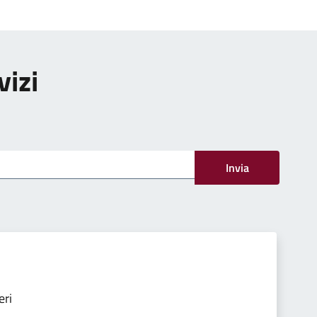
vizi
Invia
eri