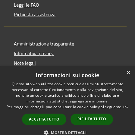
Leggi le FAQ
Richiesta assistenza
Amministrazione trasparente
Informativa privacy
Note legali
×
Dichiarazione di accessibilità
Informazioni sui cookie
Questo sito web utilizza cookie tecnici e assimilati strettamente
necessari al corretto funzionamento e alla navigazione del sito,
nonché un cookie tecnico analitico al solo fine di elaborare
informazioni statistiche, aggregate e anonime.
RSS
Copyright © 2026 • Comune di
Per maggiori dettagli, può consultare la cookie policy al seguente
link
Accessibilità
Gradoli • Powered by
Privacy
Municipium
Accesso
•
RIFIUTA TUTTO
ACCETTA TUTTO
Cookie
redazione
Mappa del sito
MOSTRA DETTAGLI