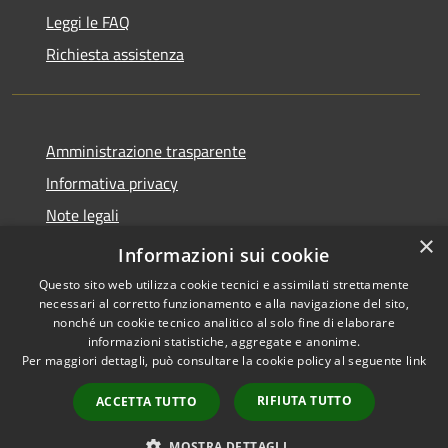
Leggi le FAQ
Richiesta assistenza
Amministrazione trasparente
Informativa privacy
Note legali
×
Dichiarazione di accessibilità
Informazioni sui cookie
Questo sito web utilizza cookie tecnici e assimilati strettamente
necessari al corretto funzionamento e alla navigazione del sito,
nonché un cookie tecnico analitico al solo fine di elaborare
informazioni statistiche, aggregate e anonime.
RSS
Copyright © 2026 • Comune di
Per maggiori dettagli, può consultare la cookie policy al seguente
link
Accessibilità
Gradoli • Powered by
Privacy
Municipium
Accesso
•
RIFIUTA TUTTO
ACCETTA TUTTO
Cookie
redazione
Mappa del sito
MOSTRA DETTAGLI