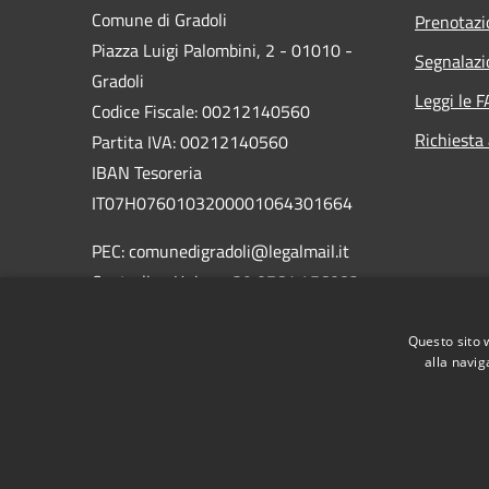
Comune di Gradoli
Prenotaz
Piazza Luigi Palombini, 2 - 01010 -
Segnalazi
Gradoli
Leggi le 
Codice Fiscale: 00212140560
Richiesta
Partita IVA: 00212140560
IBAN Tesoreria
IT07H0760103200001064301664
PEC: comunedigradoli@legalmail.it
Centralino Unico: +39 0761 456082
Codici Univoco per fatturazione
Questo sito 
elettronica: UFTAUU
alla navig