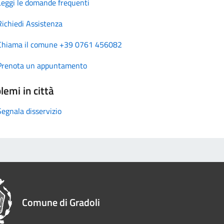
Leggi le domande frequenti
Richiedi Assistenza
Chiama il comune +39 0761 456082
Prenota un appuntamento
lemi in città
Segnala disservizio
Comune di Gradoli