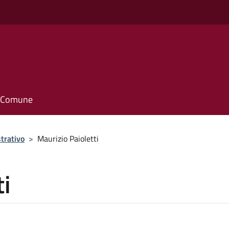
il Comune
trativo
>
Maurizio Paioletti
ti