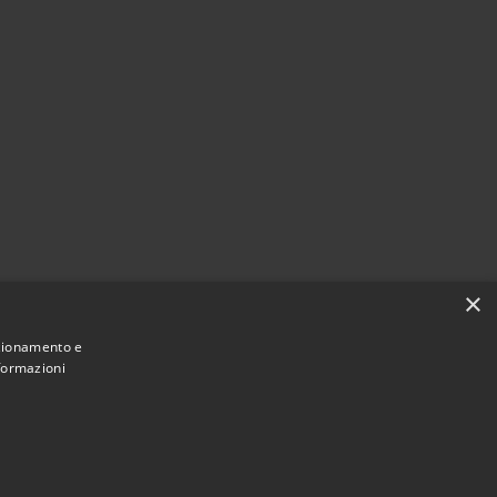
×
nzionamento e
nformazioni