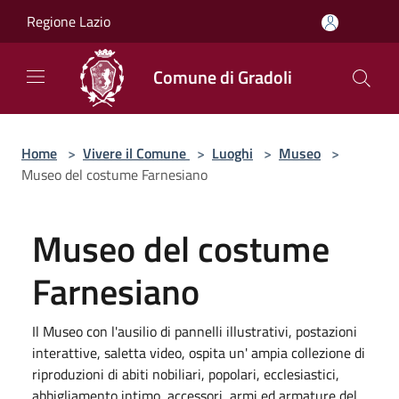
Salta al contenuto principale
Regione Lazio
Comune di Gradoli
Home
>
Vivere il Comune
>
Luoghi
>
Museo
>
Museo del costume Farnesiano
Museo del costume
Farnesiano
Il Museo con l'ausilio di pannelli illustrativi, postazioni
interattive, saletta video, ospita un' ampia collezione di
riproduzioni di abiti nobiliari, popolari, ecclesiastici,
abbigliamento intimo, accessori, armi ed armature del