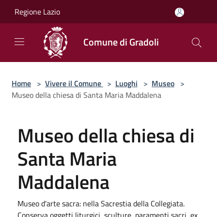
Salta al contenuto principale
Regione Lazio
Comune di Gradoli
Home
>
Vivere il Comune
>
Luoghi
>
Museo
>
Museo della chiesa di Santa Maria Maddalena
Museo della chiesa di
Santa Maria
Maddalena
Museo d'arte sacra: nella Sacrestia della Collegiata.
Conserva oggetti liturgici, sculture, paramenti sacri, ex