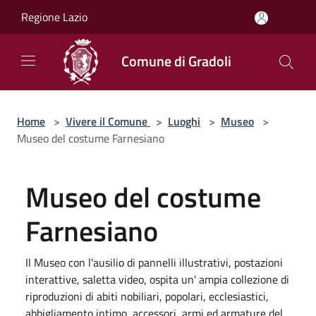
Salta al contenuto principale
Regione Lazio
Comune di Gradoli
Home
>
Vivere il Comune
>
Luoghi
>
Museo
>
Museo del costume Farnesiano
Museo del costume
Farnesiano
Il Museo con l'ausilio di pannelli illustrativi, postazioni
interattive, saletta video, ospita un' ampia collezione di
riproduzioni di abiti nobiliari, popolari, ecclesiastici,
abbigliamento intimo, accessori, armi ed armature del