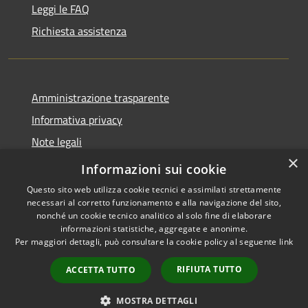
Leggi le FAQ
Richiesta assistenza
Amministrazione trasparente
Informativa privacy
Note legali
×
Dichiarazione di accessibilità
Informazioni sui cookie
Questo sito web utilizza cookie tecnici e assimilati strettamente
necessari al corretto funzionamento e alla navigazione del sito,
nonché un cookie tecnico analitico al solo fine di elaborare
informazioni statistiche, aggregate e anonime.
RSS
Copyright © 2026 • Comune di
Per maggiori dettagli, può consultare la cookie policy al seguente
link
Accessibilità
Gradoli • Powered by
Privacy
Municipium
Accesso
•
RIFIUTA TUTTO
ACCETTA TUTTO
Cookie
redazione
Mappa del sito
MOSTRA DETTAGLI