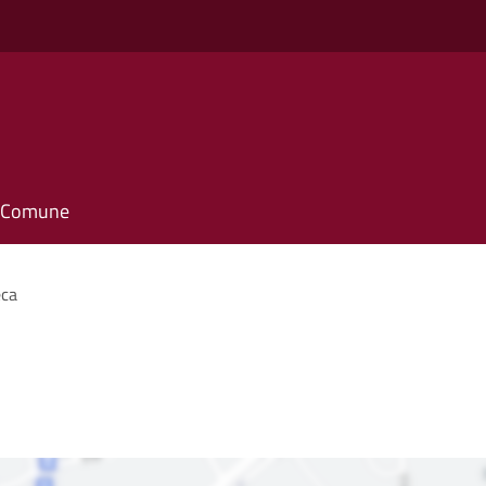
il Comune
eca