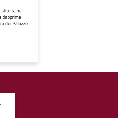
stituita nel
ne dapprima
rra dei Palazzo
?