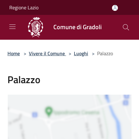
Salta al contenuto principale
Regione Lazio
Comune di Gradoli
Home
>
Vivere il Comune
>
Luoghi
>
Palazzo
Palazzo