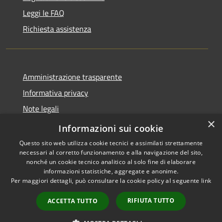
Leggi le FAQ
Richiesta assistenza
Amministrazione trasparente
Informativa privacy
Note legali
×
Dichiarazione di accessibilità
Informazioni sui cookie
Questo sito web utilizza cookie tecnici e assimilati strettamente
necessari al corretto funzionamento e alla navigazione del sito,
nonché un cookie tecnico analitico al solo fine di elaborare
informazioni statistiche, aggregate e anonime.
RSS
Copyright © 2026 • Comune di
Per maggiori dettagli, può consultare la cookie policy al seguente
link
Accessibilità
Gradoli • Powered by
Privacy
Municipium
Accesso
•
RIFIUTA TUTTO
ACCETTA TUTTO
Cookie
redazione
Mappa del sito