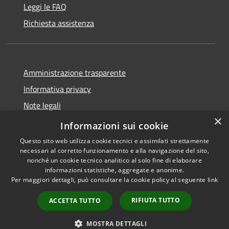
Leggi le FAQ
Richiesta assistenza
Amministrazione trasparente
Informativa privacy
Note legali
×
Dichiarazione di accessibilità
Informazioni sui cookie
Questo sito web utilizza cookie tecnici e assimilati strettamente
necessari al corretto funzionamento e alla navigazione del sito,
nonché un cookie tecnico analitico al solo fine di elaborare
informazioni statistiche, aggregate e anonime.
RSS
Copyright © 2026 • Comune di
Per maggiori dettagli, può consultare la cookie policy al seguente
link
Accessibilità
Gradoli • Powered by
Privacy
Municipium
Accesso
•
RIFIUTA TUTTO
ACCETTA TUTTO
Cookie
redazione
Mappa del sito
MOSTRA DETTAGLI