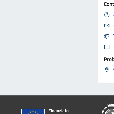
Cont
Prob