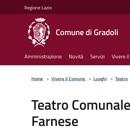
Salta al contenuto principale
Regione Lazio
Comune di Gradoli
Amministrazione
Novità
Servizi
Vivere 
Home
>
Vivere il Comune
>
Luoghi
>
Teatro
Teatro Comunale
Farnese