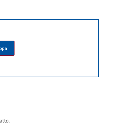
appa
atto.